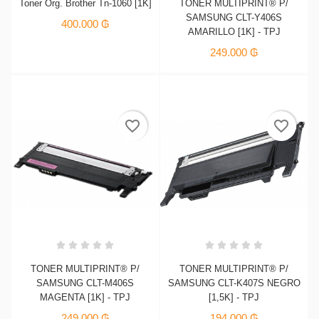
Toner Org. Brother Tn-1060 [1K]
TONER MULTIPRINT® P/
SAMSUNG CLT-Y406S
400.000 ₲
AMARILLO [1K] - TPJ
249.000 ₲
favorite_border
favorite_border
TONER MULTIPRINT® P/
TONER MULTIPRINT® P/
SAMSUNG CLT-M406S
SAMSUNG CLT-K407S NEGRO
MAGENTA [1K] - TPJ
[1,5K] - TPJ
249.000 ₲
194.000 ₲