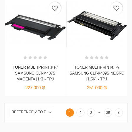
favorite_border
favorite_border
TONER MULTIPRINT® P/
TONER MULTIPRINT® P/
SAMSUNG CLT-M407S
SAMSUNG CLT-K409S NEGRO
MAGENTA [1K] - TPJ
[1,5K] - TPJ
227.000 ₲
251.000 ₲
…

REFERENCE, A TO Z

1
2
3
35