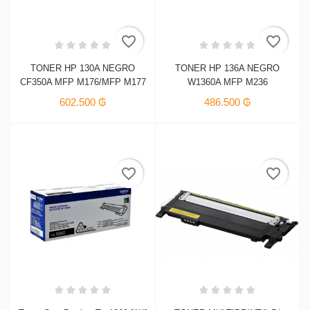
favorite_border
favorite_border
TONER HP 130A NEGRO
TONER HP 136A NEGRO
CF350A MFP M176/MFP M177
W1360A MFP M236
602.500 ₲
486.500 ₲
favorite_border
favorite_border