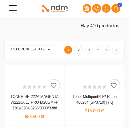
0
Hay 410 productos.
…

REFERENCE, A TO Z

1
2
3
35
favorite_border
favorite_border
TONER HP 222A MAGENTA
Toner Multiprint® P/ Ricoh
W2223A LJ PRO M203/MFP
408284 (SP3710) [7K]
3201/3204/3288/3303/3388
315.000 ₲
653.500 ₲