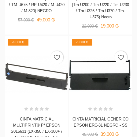
/ TM-U675 / RP-U420 / M-U420
(Tm-U200 / Tm-U220 / Tm-U230
/ M-820) NEGRO
/ Tm-U325 / Tm-U370 / Tm-
U375) Negro
49.000 ₲
57.000 ₲
19.000 ₲
22.000 ₲
-6.000 ₲
-6.000 ₲
CREAR LISTA DE DESEOS
INICIAR SESIÓN
((MODALTITLE))
favorite_border
favorite_border
NOMBRE DE LA LISTA DE DESEOS
DEBE INICIAR SESIÓN PARA GUARDAR PRODUCTOS
((CONFIRMMESSAGE))
AÑADIR A LA LISTA DE DESEOS
EN SU LISTA DE DESEOS.
add_circle_outline
CREAR NUEVA LISTA
((cancelText))
((modalDeleteText))
Cancelar
Iniciar sesión
Cancelar
Crear lista de deseos
CINTA MATRICIAL
CINTA MATRICIAL GENERICO
MULTIPRINT® P/ EPSON
EPSON ERC-31 NEGRO - SS
S015631 (LX-350 / LX-300+ /
39.000 ₲
45.000 ₲