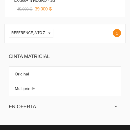
LX-300+II) NEGRO - SS
39.000 ₲
45.000 ₲

REFERENCE, A TO Z
1
CINTA MATRICIAL
Original
Multiprint®
EN OFERTA