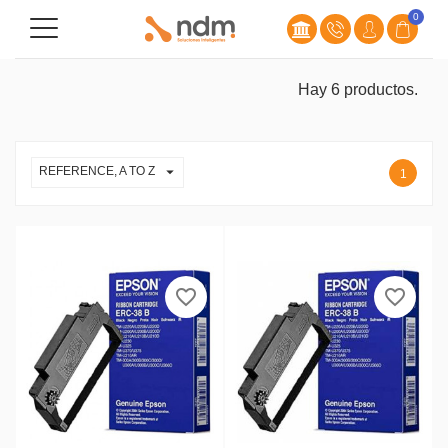
0
Hay 6 productos.

REFERENCE, A TO Z
1
favorite_border
favorite_border