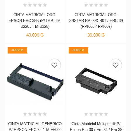
CINTA MATRICIAL ORG.
CINTA MATRICIAL ORG.
EPSON ERC-38B (P/ IMP. TM-
3NSTAR RPI00X-R01 / ERC-39
U220 / TM-U325)
(RPI006 / RPI007)
40.000 ₲
30.000 ₲
-8.000 ₲
-3.000 ₲
favorite_border
favorite_border
CINTA MATRICIAL GENERICO
Cinta Matricial Multiprint® P/
P/ EPSON ERC-32 (TM-H6000
Epson Erc-30 / Erc-34 / Erc-38