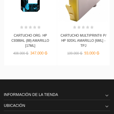
CARTUCHO MULTIPRINT® P/
CARTUCHO ORG. HP
HP 920XL AMARILLO [6ML] -
L0S56AL (954) AMARILLO
TPJ
[10ML]
93.000 ₲
289.000 ₲
109.000 ₲
340.000 ₲
INFORMACIÓN DE LA TIENDA

UBICACIÓN
