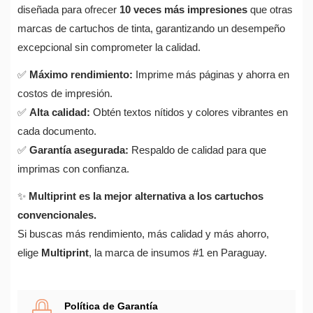
diseñada para ofrecer
10 veces más impresiones
que otras
marcas de cartuchos de tinta, garantizando un desempeño
excepcional sin comprometer la calidad.
✅
Máximo rendimiento:
Imprime más páginas y ahorra en
costos de impresión.
✅
Alta calidad:
Obtén textos nítidos y colores vibrantes en
cada documento.
✅
Garantía asegurada:
Respaldo de calidad para que
imprimas con confianza.
CREAR LISTA DE DESEOS
✨
Multiprint es la mejor alternativa a los cartuchos
INICIAR SESIÓN
convencionales.
NOMBRE DE LA LISTA DE DESEOS
DEBE INICIAR SESIÓN PARA GUARDAR PRODUCTOS
Si buscas más rendimiento, más calidad y más ahorro,
AÑADIR A LA LISTA DE DESEOS
EN SU LISTA DE DESEOS.
elige
Multiprint
, la marca de insumos #1 en Paraguay.
add_circle_outline
CREAR NUEVA LISTA
Cancelar
Iniciar sesión
Política de Garantía
Cancelar
Crear lista de deseos