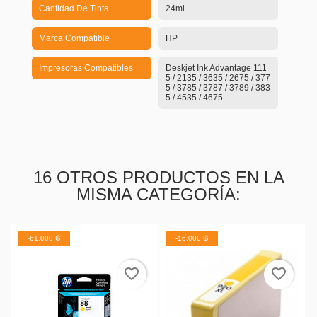
Cantidad De Tinta
24ml
Marca Compatible
HP
Impresoras Compatibles
Deskjet Ink Advantage 111
5 / 2135 / 3635 / 2675 / 377
5 / 3785 / 3787 / 3789 / 383
5 / 4535 / 4675
16 OTROS PRODUCTOS EN LA
MISMA CATEGORÍA:
-16.000 ₲
-51.000 ₲
favorite_border
favorite_border