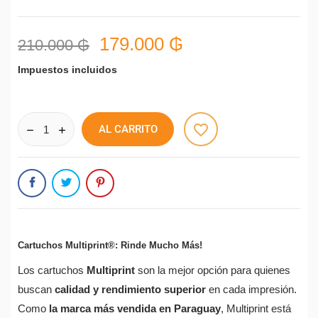
179.000 ₲
210.000 ₲
Impuestos incluidos
favorite_border
AL CARRITO
Cartuchos Multiprint®: Rinde Mucho Más!
Los cartuchos
Multiprint
son la mejor opción para quienes
buscan
calidad y rendimiento superior
en cada impresión.
Como
la marca más vendida en Paraguay
, Multiprint está