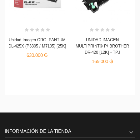
Unidad Imagen ORG. PANTUM
UNIDAD IMAGEN
-
DL-425X (P3305 / M7105) [25K]
MULTIPRINT® P/ BROTHER
]
DR-420 [12K] - TPJ
630.000 ₲
169.000 ₲
INFORMACIÓN DE LA TIENDA
