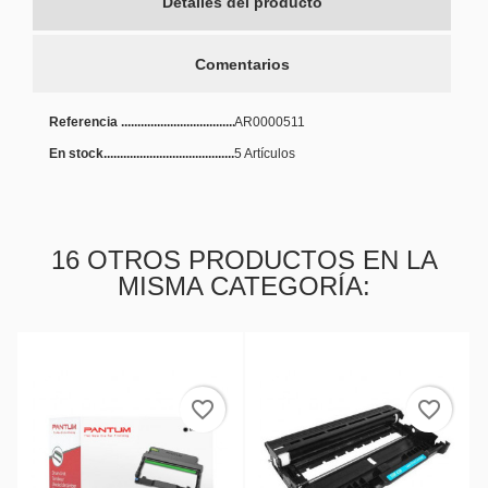
Detalles del producto
Cancelar
Crear lista de deseos
Comentarios
Referencia
AR0000511
En stock
5 Artículos
16 OTROS PRODUCTOS EN LA
MISMA CATEGORÍA:
favorite_border
favorite_border