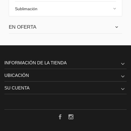
keyboard_arrow_down
Sublimación
EN OFERTA
INFORMACIÓN DE LA TIENDA

UBICACIÓN

SU CUENTA
